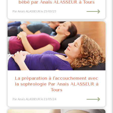
bébé par Anaïs ALASSEUR à Tours
⟶
Par Anaïs ALASSEUR
le 25/03/25
La préparation à l'accouchement avec
la sophrologie Par Anais ALASSEUR à
Tours
⟶
Par Anaïs ALASSEUR
le 21/05/24