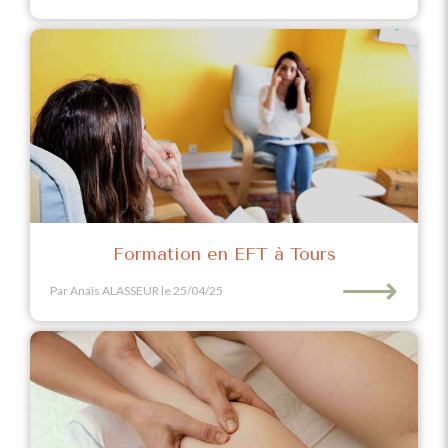
Formation en EFT à Tours
⟶
Par Anaïs ALASSEUR
le 25/04/25