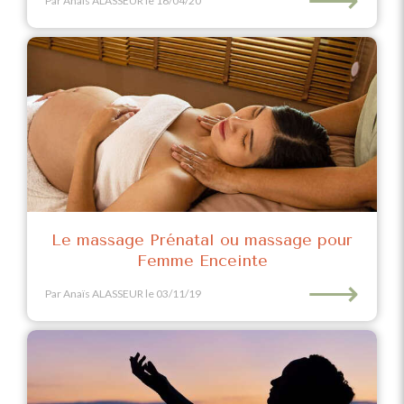
Par Anaïs ALASSEUR
le 16/04/20
Le massage Prénatal ou massage pour
Femme Enceinte
⟶
Par Anaïs ALASSEUR
le 03/11/19