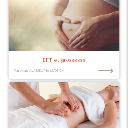
EFT et grossesse
⟶
Par Anaïs ALASSEUR
le 12/03/24